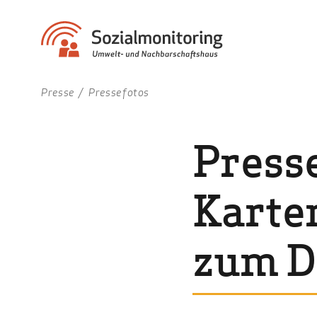
Presse
Pressefotos
Press
Karte
zum D