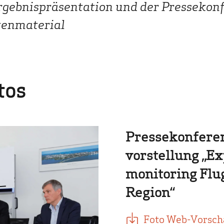
Ergebnispräsentation und der Pressekon
tenmaterial
tos
Pressekonferen
vorstellung „Ex
monitoring Flu
Region“
Foto Web-Vorscha