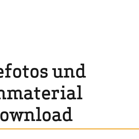
efotos und
nmaterial
ownload