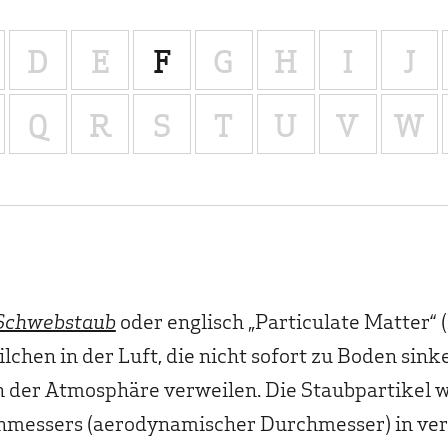
D
E
F
G
H
I
J
Q
R
S
T
U
V
W
Schwebstaub
oder englisch „Particulate Matter“ 
lchen in der Luft, die nicht sofort zu Boden sink
in der Atmosphäre verweilen. Die Staubpartikel
hmessers (aerodynamischer Durchmesser) in ve