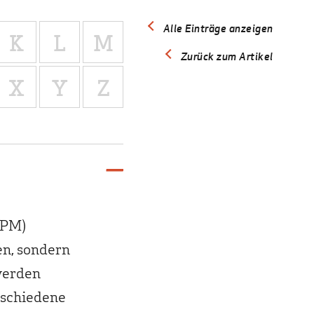
Alle Einträge anzeigen
K
L
M
Zurück zum Artikel
X
Y
Z
(PM)
en, sondern
 werden
rschiedene