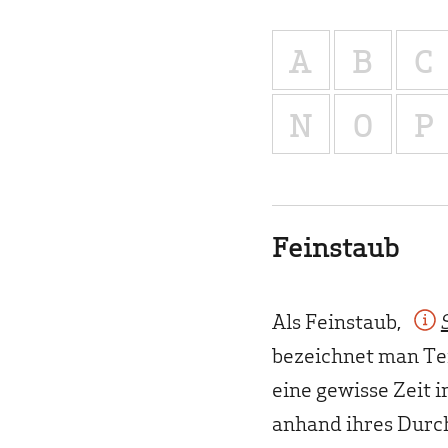
A
B
C
N
O
P
Feinstaub
Als
Feinstaub
,
bezeichnet man Tei
eine gewisse Zeit 
anhand ihres Durc